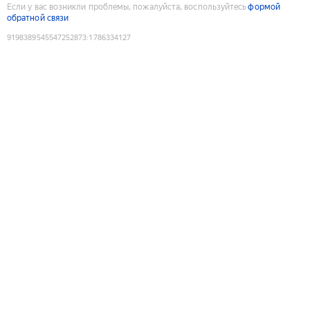
Если у вас возникли проблемы, пожалуйста, воспользуйтесь
формой
обратной связи
9198389545547252873
:
1786334127