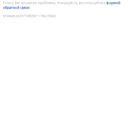
Если у вас возникли проблемы, пожалуйста, воспользуйтесь
формой
обратной связи
9194686202077385397
:
1786278943