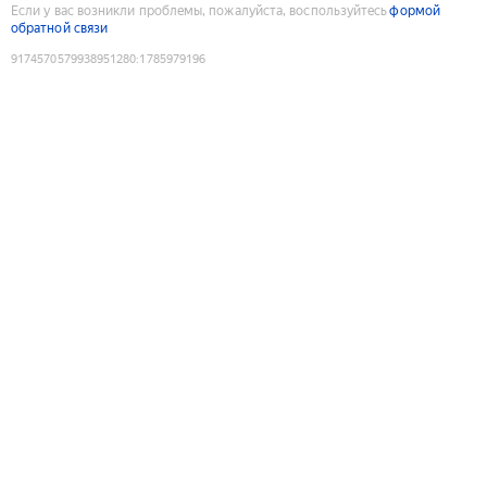
Если у вас возникли проблемы, пожалуйста, воспользуйтесь
формой
обратной связи
9174570579938951280
:
1785979196