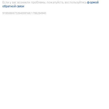
Если у вас возникли проблемы, пожалуйста, воспользуйтесь
формой
обратной связи
9195088673264008168
:
1786284940