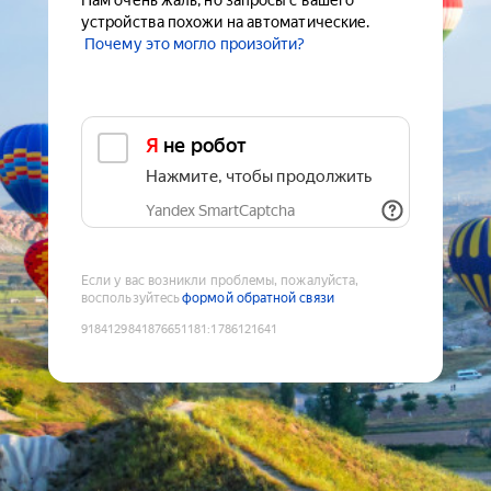
Нам очень жаль, но запросы с вашего
устройства похожи на автоматические.
Почему это могло произойти?
Я не робот
Нажмите, чтобы продолжить
Yandex SmartCaptcha
Если у вас возникли проблемы, пожалуйста,
воспользуйтесь
формой обратной связи
9184129841876651181
:
1786121641