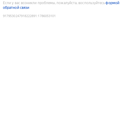
Если у вас возникли проблемы, пожалуйста, воспользуйтесь
формой
обратной связи
9179530247918222891
:
1786053101