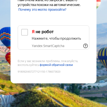
Нам очень жаль, но запросы с вашего
устройства похожи на автоматические.
Почему это могло произойти?
Я не робот
Нажмите, чтобы продолжить
Yandex SmartCaptcha
Если у вас возникли проблемы, пожалуйста,
воспользуйтесь
формой обратной связи
9180920657277121150
:
1786073820