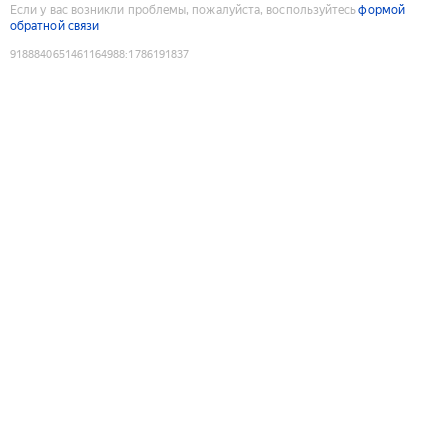
Если у вас возникли проблемы, пожалуйста, воспользуйтесь
формой
обратной связи
9188840651461164988
:
1786191837