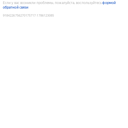
Если у вас возникли проблемы, пожалуйста, воспользуйтесь
формой
обратной связи
9184226756270175717
:
1786123085