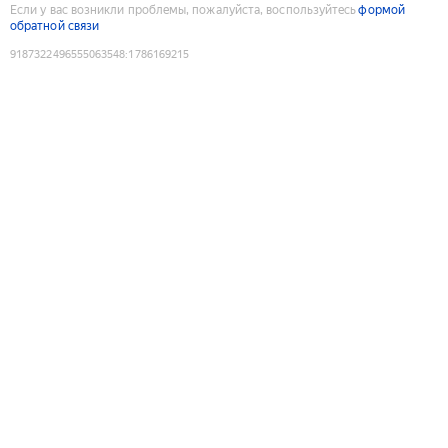
Если у вас возникли проблемы, пожалуйста, воспользуйтесь
формой
обратной связи
9187322496555063548
:
1786169215