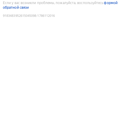
Если у вас возникли проблемы, пожалуйста, воспользуйтесь
формой
обратной связи
9183483952615045098
:
1786112016