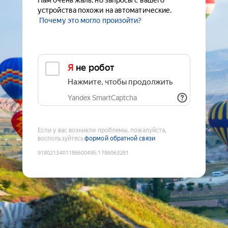
Нам очень жаль, но запросы с вашего
устройства похожи на автоматические.
Почему это могло произойти?
Я не робот
Нажмите, чтобы продолжить
Yandex SmartCaptcha
Если у вас возникли проблемы, пожалуйста,
воспользуйтесь
формой обратной связи
9180213401186600495
:
1786063281