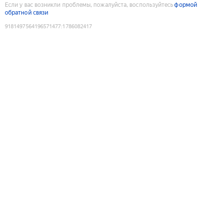
Если у вас возникли проблемы, пожалуйста, воспользуйтесь
формой
обратной связи
9181497564196571477
:
1786082417