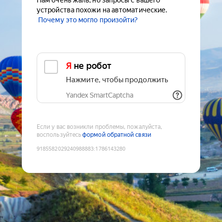
Нам очень жаль, но запросы с вашего
устройства похожи на автоматические.
Почему это могло произойти?
Я не робот
Нажмите, чтобы продолжить
Yandex SmartCaptcha
Если у вас возникли проблемы, пожалуйста,
воспользуйтесь
формой обратной связи
9185582029240988883
:
1786143280