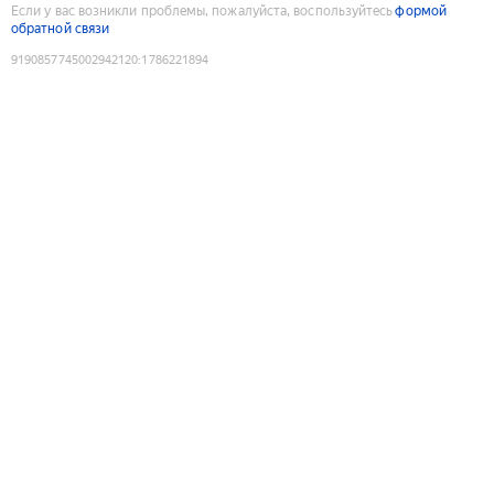
Если у вас возникли проблемы, пожалуйста, воспользуйтесь
формой
обратной связи
9190857745002942120
:
1786221894