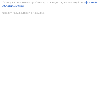
Если у вас возникли проблемы, пожалуйста, воспользуйтесь
формой
обратной связи
9180874763739618102
:
1786073136