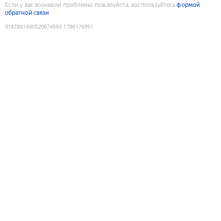
Если у вас возникли проблемы, пожалуйста, воспользуйтесь
формой
обратной связи
9187841690520674593
:
1786176951