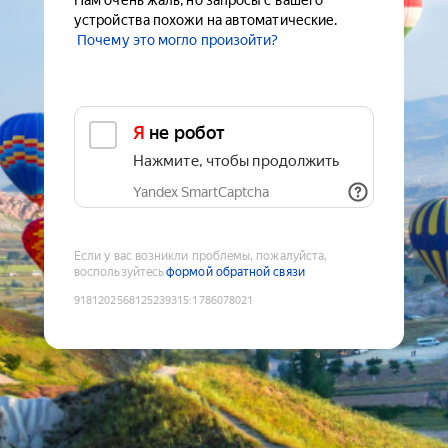
Нам очень жаль, но запросы с вашего
устройства похожи на автоматические.
Почему это могло произойти?
Я не робот
Нажмите, чтобы продолжить
Yandex SmartCaptcha
Если у вас возникли проблемы, пожалуйста,
воспользуйтесь
формой обратной связи
9181202568125239315
:
1786078021