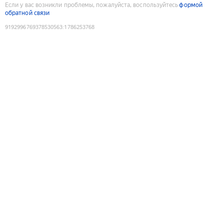
Если у вас возникли проблемы, пожалуйста, воспользуйтесь
формой
обратной связи
9192996769378530563
:
1786253768