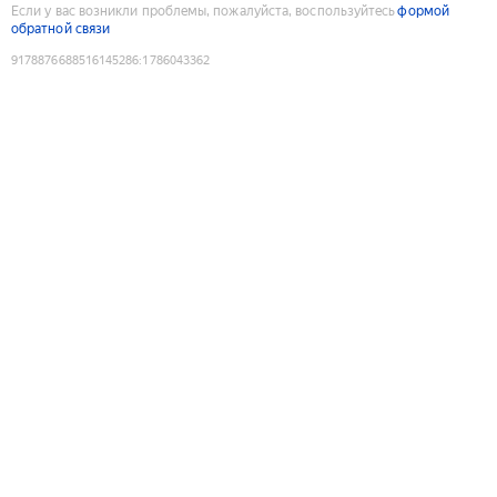
Если у вас возникли проблемы, пожалуйста, воспользуйтесь
формой
обратной связи
9178876688516145286
:
1786043362