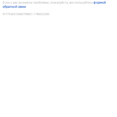
Если у вас возникли проблемы, пожалуйста, воспользуйтесь
формой
обратной связи
9177536015680799651
:
1786023385