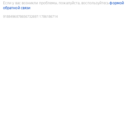
Если у вас возникли проблемы, пожалуйста, воспользуйтесь
формой
обратной связи
9188496878656732697
:
1786186714