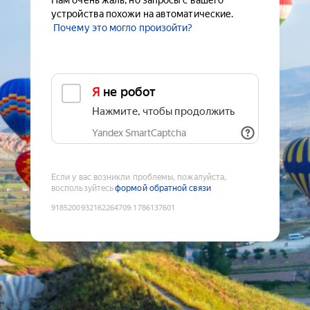
Нам очень жаль, но запросы с вашего
устройства похожи на автоматические.
Почему это могло произойти?
Я не робот
Нажмите, чтобы продолжить
Yandex SmartCaptcha
Если у вас возникли проблемы, пожалуйста,
воспользуйтесь
формой обратной связи
9185200932162264709
:
1786137601