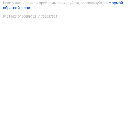
Если у вас возникли проблемы, пожалуйста, воспользуйтесь
формой
обратной связи
9181842101506991821
:
1786087551