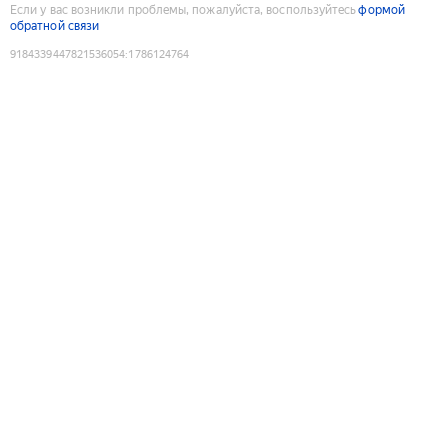
Если у вас возникли проблемы, пожалуйста, воспользуйтесь
формой
обратной связи
9184339447821536054
:
1786124764