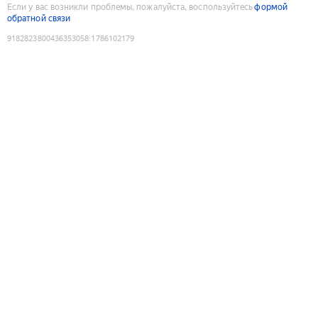
Если у вас возникли проблемы, пожалуйста, воспользуйтесь
формой
обратной связи
9182823800436353058
:
1786102179