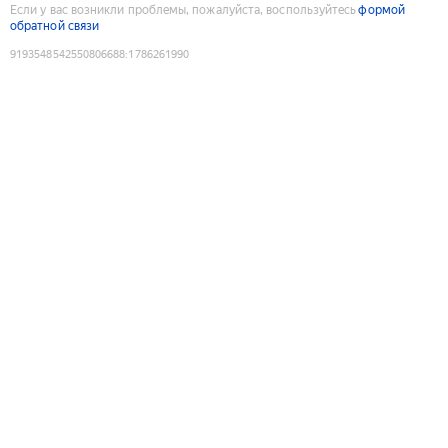
Если у вас возникли проблемы, пожалуйста, воспользуйтесь
формой
обратной связи
9193548542550806688
:
1786261990