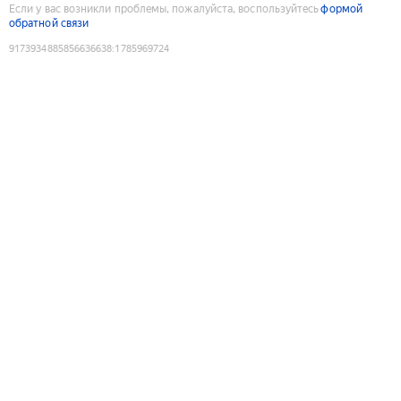
Если у вас возникли проблемы, пожалуйста, воспользуйтесь
формой
обратной связи
9173934885856636638
:
1785969724