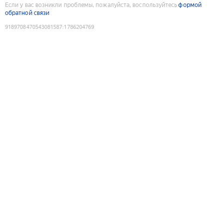
Если у вас возникли проблемы, пожалуйста, воспользуйтесь
формой
обратной связи
9189708470543081587
:
1786204769