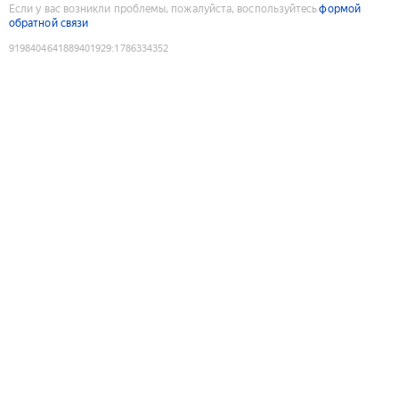
Если у вас возникли проблемы, пожалуйста, воспользуйтесь
формой
обратной связи
9198404641889401929
:
1786334352