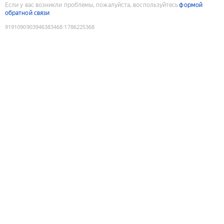
Если у вас возникли проблемы, пожалуйста, воспользуйтесь
формой
обратной связи
9191090903946383468
:
1786225368