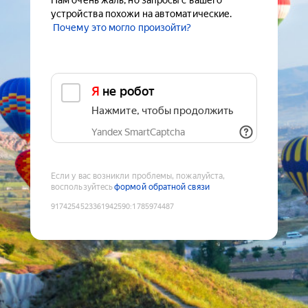
Нам очень жаль, но запросы с вашего
устройства похожи на автоматические.
Почему это могло произойти?
Я не робот
Нажмите, чтобы продолжить
Yandex SmartCaptcha
Если у вас возникли проблемы, пожалуйста,
воспользуйтесь
формой обратной связи
9174254523361942590
:
1785974487