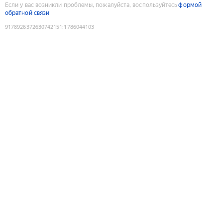
Если у вас возникли проблемы, пожалуйста, воспользуйтесь
формой
обратной связи
9178926372630742151
:
1786044103