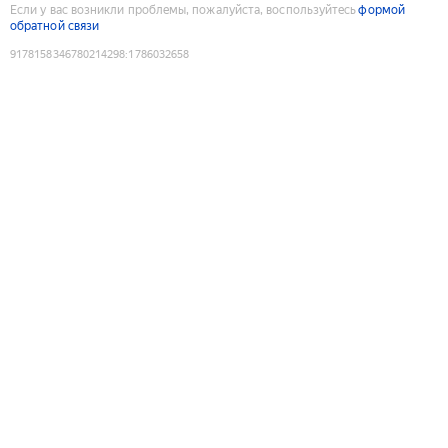
Если у вас возникли проблемы, пожалуйста, воспользуйтесь
формой
обратной связи
9178158346780214298
:
1786032658