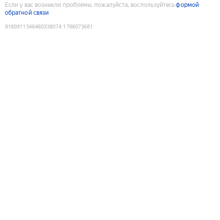
Если у вас возникли проблемы, пожалуйста, воспользуйтесь
формой
обратной связи
9180911346460338074
:
1786073681