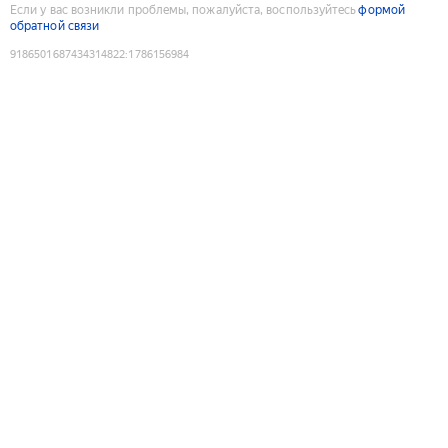
Если у вас возникли проблемы, пожалуйста, воспользуйтесь
формой
обратной связи
9186501687434314822
:
1786156984