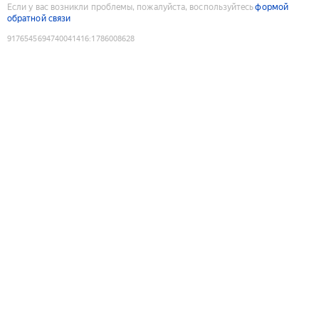
Если у вас возникли проблемы, пожалуйста, воспользуйтесь
формой
обратной связи
9176545694740041416
:
1786008628