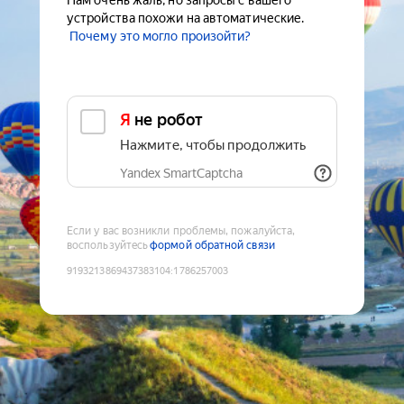
Нам очень жаль, но запросы с вашего
устройства похожи на автоматические.
Почему это могло произойти?
Я не робот
Нажмите, чтобы продолжить
Yandex SmartCaptcha
Если у вас возникли проблемы, пожалуйста,
воспользуйтесь
формой обратной связи
9193213869437383104
:
1786257003