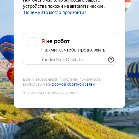
Нам очень жаль, но запросы с вашего
устройства похожи на автоматические.
Почему это могло произойти?
Я не робот
Нажмите, чтобы продолжить
Yandex SmartCaptcha
Если у вас возникли проблемы, пожалуйста,
воспользуйтесь
формой обратной связи
9180705324998122052
:
1786070611