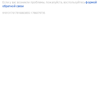
Если у вас возникли проблемы, пожалуйста, воспользуйтесь
формой
обратной связи
9181317617816863855
:
1786079735