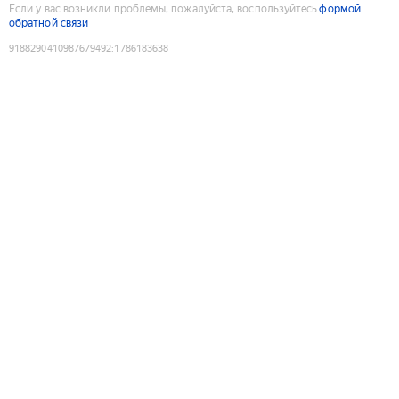
Если у вас возникли проблемы, пожалуйста, воспользуйтесь
формой
обратной связи
9188290410987679492
:
1786183638