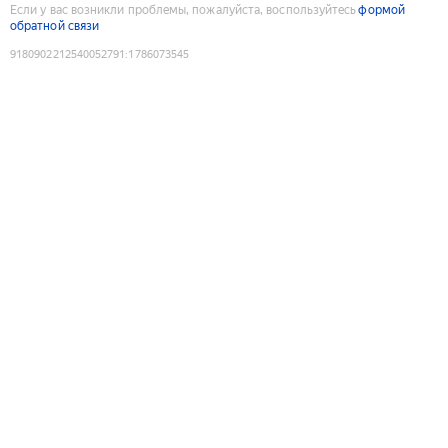
Если у вас возникли проблемы, пожалуйста, воспользуйтесь
формой
обратной связи
9180902212540052791
:
1786073545