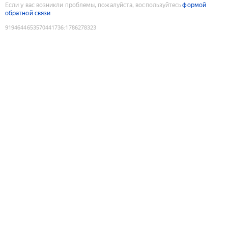
Если у вас возникли проблемы, пожалуйста, воспользуйтесь
формой
обратной связи
9194644653570441736
:
1786278323