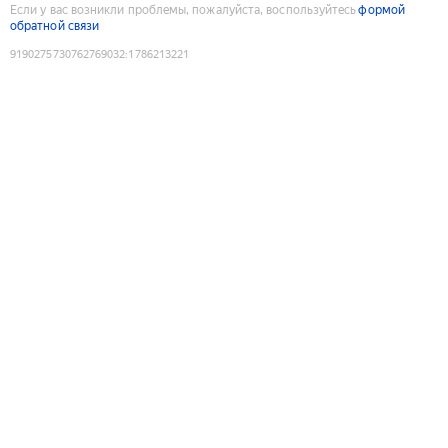
Если у вас возникли проблемы, пожалуйста, воспользуйтесь
формой
обратной связи
9190275730762769032
:
1786213221