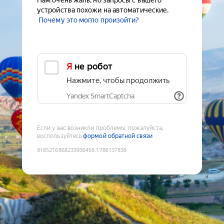
Нам очень жаль, но запросы с вашего
устройства похожи на автоматические.
Почему это могло произойти?
Я не робот
Нажмите, чтобы продолжить
Yandex SmartCaptcha
Если у вас возникли проблемы, пожалуйста,
воспользуйтесь
формой обратной связи
9185216868233936458
:
1786137838