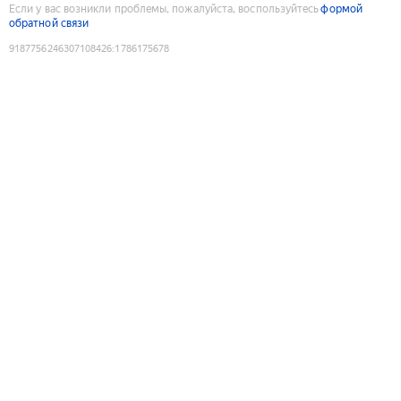
Если у вас возникли проблемы, пожалуйста, воспользуйтесь
формой
обратной связи
9187756246307108426
:
1786175678