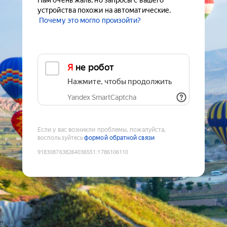
Нам очень жаль, но запросы с вашего
устройства похожи на автоматические.
Почему это могло произойти?
Я не робот
Нажмите, чтобы продолжить
Yandex SmartCaptcha
Если у вас возникли проблемы, пожалуйста,
воспользуйтесь
формой обратной связи
9183087638264036551
:
1786106110