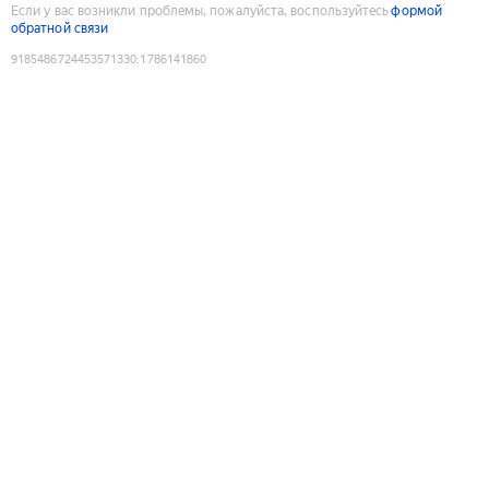
Если у вас возникли проблемы, пожалуйста, воспользуйтесь
формой
обратной связи
9185486724453571330
:
1786141860