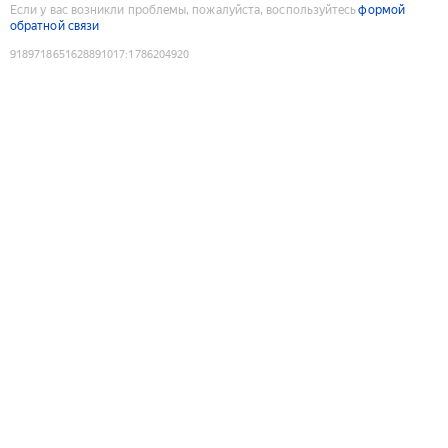
Если у вас возникли проблемы, пожалуйста, воспользуйтесь
формой
обратной связи
9189718651628891017
:
1786204920