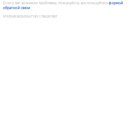
Если у вас возникли проблемы, пожалуйста, воспользуйтесь
формой
обратной связи
9193548363505547183
:
1786261987